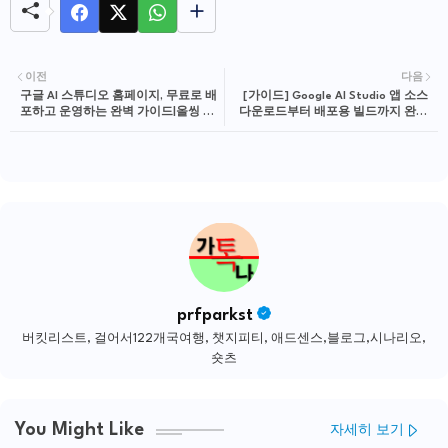
이전
다음
구글 AI 스튜디오 홈페이지, 무료로 배
[가이드] Google AI Studio 앱 소스
포하고 운영하는 완벽 가이드|올씽 워
다운로드부터 배포용 빌드까지 완벽
드프레스
정리|올씽 워드프레스
prfparkst
버킷리스트, 걸어서122개국여행, 챗지피티, 애드센스,블로그,시나리오,
숏츠
You Might Like
자세히 보기