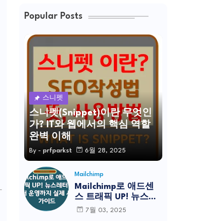
Popular Posts
스니펫
스니펫(Snippet)이란 무엇인
가? IT와 웹에서의 핵심 역할
완벽 이해
By -
prfparkst
6월 28, 2025
Mailchimp
Mailchimp로 애드센
스 트래픽 UP! 뉴스레
터 설정부터 운영까지
7월 03, 2025
실제 사례 가이드