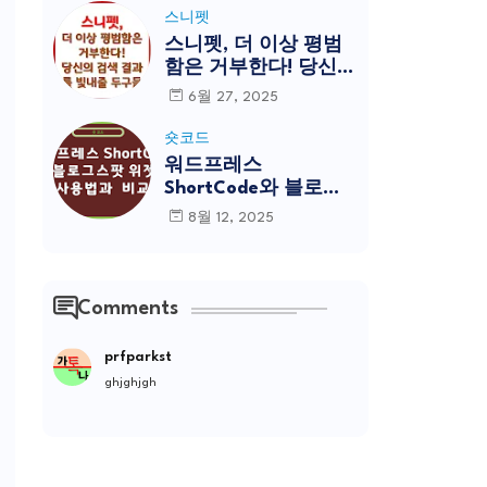
스니펫
스니펫, 더 이상 평범
함은 거부한다! 당신의
검색 결과를 빛내줄 도
6월 27, 2025
구들
숏코드
워드프레스
ShortCode와 블로그
스팟 위젯의 사용법과
8월 12, 2025
비교
Comments
prfparkst
ghjghjgh